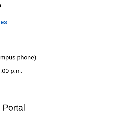
?
ges
ampus phone)
:00 p.m.
 Portal