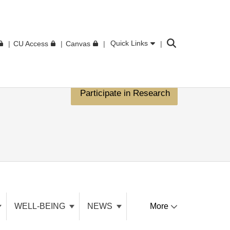
Search
Quick Links
CU Access
Canvas
Participate in Research
WELL-BEING
NEWS
More