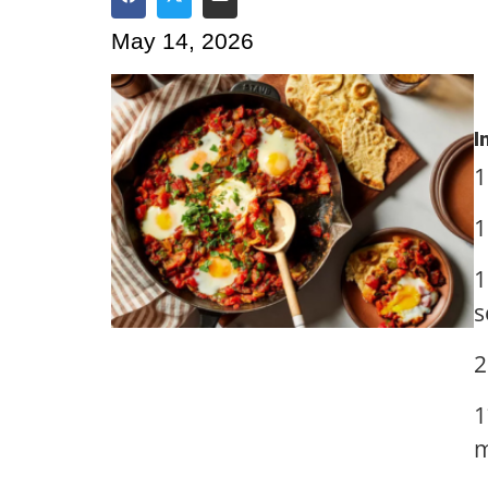
Share on Facebook
Share on Twitter
Share via Email
May 14, 2026
I
1
1
1
s
2
1
m