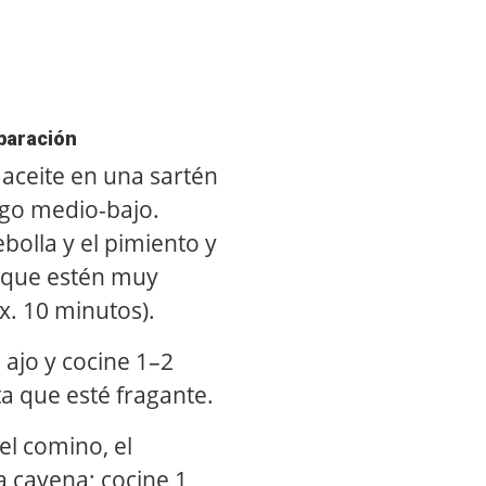
paración
l aceite en una sartén
go medio-bajo.
bolla y el pimiento y
 que estén muy
x. 10 minutos).
 ajo y cocine 1–2
a que esté fragante.
el comino, el
a cayena; cocine 1