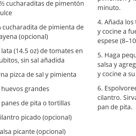
½ cucharaditas de pimentón
minuto.
ulce
4. Añada los
 cucharadita de pimienta de
y cocine a f
ayena (opcional)
espese (8–10
 lata (14.5 oz) de tomates en
5. Haga pequ
ubitos, sin sal añadida
salsa y agre
y cocine a s
na pizca de sal y pimienta
6. Espolvore
 huevos grandes
cilantro. Sir
 panes de pita o tortillas
pan de pita.
ilantro picado (opcional)
alsa picante (opcional)