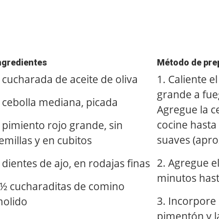
ngredientes
Método de pre
 cucharada de aceite de oliva
1. Caliente e
grande a fue
 cebolla mediana, picada
Agregue la ce
cocine hasta
 pimiento rojo grande, sin
suaves (apro
emillas y en cubitos
2. Agregue el
 dientes de ajo, en rodajas finas
minutos hast
½ cucharaditas de comino
3. Incorpore 
olido
pimentón y l