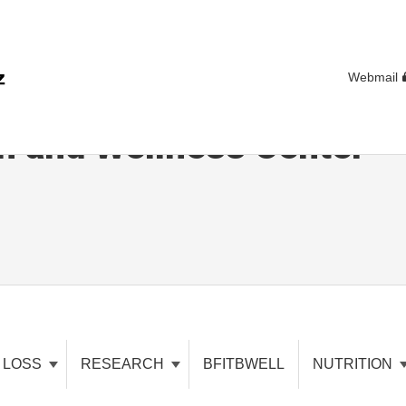
Webmail
h and Wellness Center
T LOSS
RESEARCH
BFITBWELL
NUTRITION